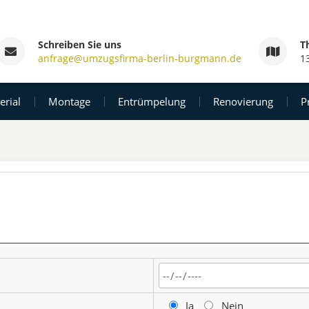
 Burgmann
Schreiben Sie uns
T
anfrage@umzugsfirma-berlin-burgmann.de
1
rial
Montage
Entrümpelung
Renovierung
P
Ja
Nein