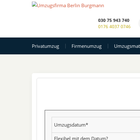
Umzugsfirma Berlin
Burgmann Trans Umzüge
030 75 943 740
0176 4037 0746
Privatumzug
Firmenumzug
Umzugsmate
Umzugsdatum*
Flexibel mit dem Datum?